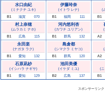
水口由紀
伊藤玲奈
(ミナクチ ユキ)
(イトウ レナ)
(
B1
滋賀
070
B1
福岡
111
B1
村上奈穂
河内悠利杏
(ムラカミ ナホ)
(カワチ ユリアン)
B1
広島
115
B1
群馬
132
A2
永田楽
島倉都
(ナガタ ラク)
(シマクラ ミヤコ)
B1
愛知
132
B1
群馬
120
A2
石原凪紗
池田美優
(イシハラ ナギサ)
(イケダ ミユ)
(
B1
愛知
129
B2
広島
137
B1
スポンサーリンク