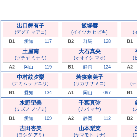
出口舞有子
飯塚響
(デグチ マアコ)
(イイヅカ ヒビキ)
(
B1
愛知
117
B2
群馬
128
B1
土屋南
大石真央
(ツチヤ ミナミ)
(オオイシ マオ)
(
A2
岡山
119
B1
静岡
124
A2
中村紋夕梨
若狭奈美子
(ナカムラ アユリ)
(ワカサ ナミコ)
(
B1
愛知
134
A1
岡山
097
B1
水野望美
千葉真弥
(ミズノ ノゾミ)
(チバ マヤ)
(
B1
愛知
109
A2
静岡
112
B2
吉田杏美
山本梨菜
(ヨシダ アミ)
(ヤマモト リナ)
(