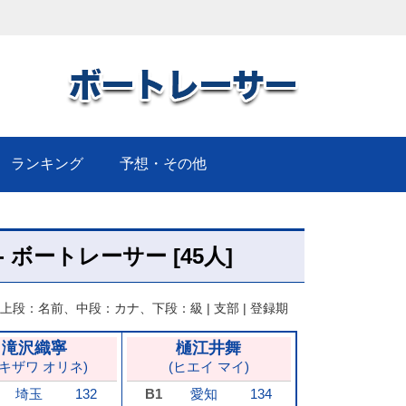
！
ランキング
予想・その他
 - ボートレーサー [45人]
上段：名前、中段：カナ、下段：級 | 支部 | 登録期
滝沢織寧
樋江井舞
タキザワ オリネ)
(ヒエイ マイ)
埼玉
132
B1
愛知
134