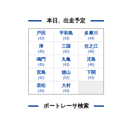
本日、出走予定
戸田
平和島
多摩川
(43)
(43)
(44)
津
三国
住之江
(45)
(42)
(46)
鳴門
丸亀
児島
(45)
(43)
(46)
宮島
徳山
下関
(42)
(52)
(43)
若松
大村
(43)
(43)
ボートレーサ検索