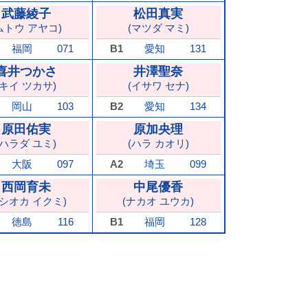
武藤綾子
松田真実
ムトウ アヤコ)
(マツダ マミ)
福岡
071
B1
愛知
131
喜井つかさ
井澤聖奈
(キイ ツカサ)
(イサワ セナ)
岡山
103
B2
愛知
134
原田佑実
原加央理
(ハラダ ユミ)
(ハラ カオリ)
大阪
097
A2
埼玉
099
西岡育未
中尾優香
ニシオカ イクミ)
(ナカオ ユウカ)
徳島
116
B1
福岡
128