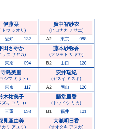
伊藤栞
廣中智紗衣
イトウ シオリ)
(ヒロナカ チサエ)
愛知
132
A2
東京
088
平田さやか
藤本紗弥香
ヒラタ サヤカ)
(フジモト サヤカ)
東京
094
B2
山口
128
寺島美里
安井瑞紀
テラシマ ミサト)
(ヤスイ ミズキ)
東京
117
A2
岡山
120
鈴木祐美子
藤堂里香
スズキ ユミコ)
(トウドウ リカ)
三重
098
B1
福井
101
深見亜由美
大瀧明日香
フカミ アユミ)
(オオタキ アスカ)