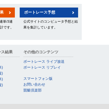
果
ボートレース予想
連単/3連
公式サイトのコンピュータ予想と結
集計です。
果を集計しています。
ース結果
その他のコンテンツ
ボートレース ライブ放送
単)
ボートレース リプレイ
複)
スマートフォン版
単)
お問い合わせ
複)
競艇倶楽部