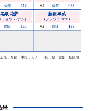
愛知
117
A2
愛知
083
黒明花夢
藤原早菜
ロミョウ ハナム)
(フジワラ サナ)
岡山
125
A2
岡山
128
上段：名前、中段：カナ、下段：級 | 支部 | 登録期
結果