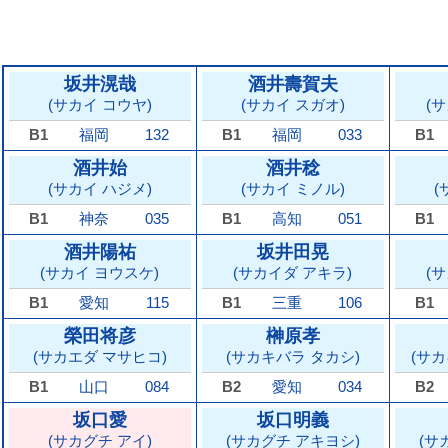
坂井滉哉
酒井壽賀夫
(サカイ コウヤ)
(サカイ スガオ)
(
B1
福岡
132
B1
福岡
033
B1
酒井始
酒井稔
(サカイ ハジメ)
(サカイ ミノル)
(
B1
神奈
035
B1
高知
051
B1
酒井陽祐
坂井田晃
(サカイ ヨウスケ)
(サカイダ アキラ)
(
B1
愛知
115
B1
三重
106
B1
榮田将彦
榊原孝
(サカエダ マサヒコ)
(サカキバラ タカシ)
(サ
B1
山口
084
B2
愛知
034
B2
坂口愛
坂口明義
(サカグチ アイ)
(サカグチ アキヨシ)
(サ