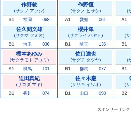
作野敦
作野恒
(サクノ アツシ)
(サクノ ヒサシ)
(
B1
福岡
068
A1
愛知
061
A1
佐久間文雄
櫻井隼
(サクマ フミオ)
(サクライ ハヤト)
(
B1
埼玉
036
B1
埼玉
136
B1
櫻本あゆみ
佐口達也
(サクラモト アユミ)
(サグチ タツヤ)
(
A1
群馬
101
B1
群馬
077
B1
迫田真紀
佐々木巌
(サコダ マキ)
(ササキ イワオ)
(
B1
香川
074
B1
山口
090
B2
スポンサーリンク