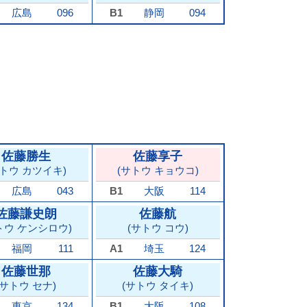
広島
096
B1
静岡
094
佐藤勝生
佐藤享子
サトウ カツイキ)
(サトウ キョウコ)
広島
043
B1
大阪
114
佐藤謙史朗
佐藤航
トウ ケンシロウ)
(サトウ コウ)
福岡
111
A1
埼玉
124
佐藤世那
佐藤大騎
(サトウ セナ)
(サトウ タイキ)
東京
134
B1
大阪
108