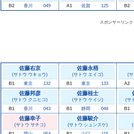
B2
香川
049
A1
佐賀
125
B2
スポンサーリンク
佐藤右京
佐藤永梧
(サトウ ウキョウ)
(サトウ エイゴ)
(
B1
東京
132
B1
東京
133
A2
佐藤邦彦
佐藤桂士
(サトウ クニヒコ)
(サトウ ケイジ)
(サ
B1
香川
043
B1
静岡
048
B1
佐藤幸子
佐藤駿介
(サトウ サチコ)
(サトウ シュンスケ)
B1
岡山
054
B1
山口
115
B1