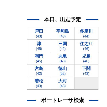
本日、出走予定
戸田
平和島
多摩川
(43)
(43)
(44)
津
三国
住之江
(45)
(42)
(46)
鳴門
丸亀
児島
(45)
(43)
(46)
宮島
徳山
下関
(42)
(52)
(43)
若松
大村
(43)
(43)
ボートレーサ検索