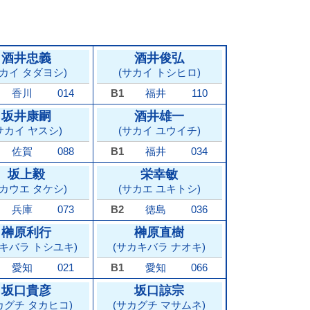
酒井忠義
酒井俊弘
サカイ タダヨシ)
(サカイ トシヒロ)
香川
014
B1
福井
110
坂井康嗣
酒井雄一
サカイ ヤスシ)
(サカイ ユウイチ)
佐賀
088
B1
福井
034
坂上毅
栄幸敏
サカウエ タケシ)
(サカエ ユキトシ)
兵庫
073
B2
徳島
036
榊原利行
榊原直樹
カキバラ トシユキ)
(サカキバラ ナオキ)
愛知
021
B1
愛知
066
坂口貴彦
坂口諒宗
カグチ タカヒコ)
(サカグチ マサムネ)