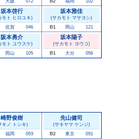
大阪
072
B2
福岡
102
坂本啓行
坂本雅佳
カモト ヒロユキ)
(サカモト マサヨシ)
佐賀
046
B1
岡山
121
阪本勇介
坂本陽子
カモト ユウスケ)
(サカモト ヨウコ)
岡山
105
B1
大分
056
崎野俊樹
先山健司
サキノ トシキ)
(サキヤマ ケンジ)
福岡
059
B2
東京
091