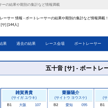
ートレーサーの結果や期別の集計など情報満載
レーサー 情報 - ボートレーサーの結果や期別の集計など情報満載
サ] [144人]
結果
過去の結果
レース会場
ボートレーサー
五十音 [サ] - ボートレー
雑賀勇貴
齋藤陽介
(サイガ ユウキ)
(サイトウ ヨウスケ)
(
B1
大阪
107
B2
愛知
095
B1