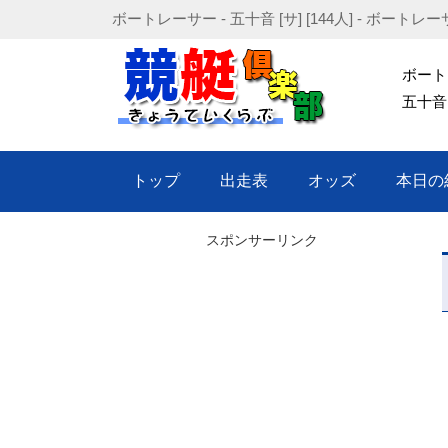
ボートレーサー - 五十音 [サ] [144人] - ボ
ボート
五十音 [
トップ
出走表
オッズ
本日の
スポンサーリンク