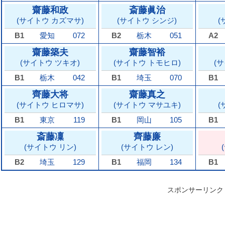
齋藤和政
斎藤眞治
(サイトウ カズマサ)
(サイトウ シンジ)
(
B1
愛知
072
B2
栃木
051
A2
齋藤築夫
齋藤智裕
(サイトウ ツキオ)
(サイトウ トモヒロ)
(
B1
栃木
042
B1
埼玉
070
B1
齊藤大将
齋藤真之
(サイトウ ヒロマサ)
(サイトウ マサユキ)
(
B1
東京
119
B1
岡山
105
B1
斎藤凜
齊藤廉
(サイトウ リン)
(サイトウ レン)
B2
埼玉
129
B1
福岡
134
B1
スポンサーリンク