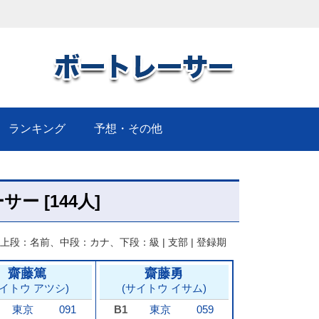
！
ランキング
予想・その他
サー [144人]
上段：名前、中段：カナ、下段：級 | 支部 | 登録期
齋藤篤
齋藤勇
サイトウ アツシ)
(サイトウ イサム)
東京
091
B1
東京
059