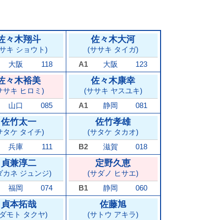
佐々木翔斗
佐々木大河
ササキ ショウト)
(ササキ タイガ)
大阪
118
A1
大阪
123
佐々木裕美
佐々木康幸
ササキ ヒロミ)
(ササキ ヤスユキ)
山口
085
A1
静岡
081
佐竹太一
佐竹孝雄
サタケ タイチ)
(サタケ タカオ)
兵庫
111
B2
滋賀
018
貞兼淳二
定野久恵
ダカネ ジュンジ)
(サダノ ヒサエ)
福岡
074
B1
静岡
060
貞本拓哉
佐藤旭
サダモト タクヤ)
(サトウ アキラ)