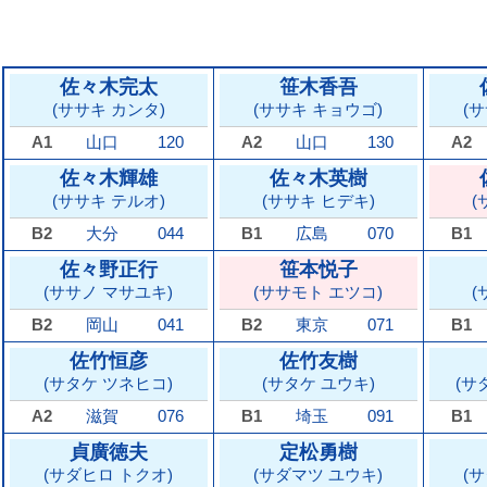
佐々木完太
笹木香吾
(ササキ カンタ)
(ササキ キョウゴ)
(
A1
山口
120
A2
山口
130
A2
佐々木輝雄
佐々木英樹
(ササキ テルオ)
(ササキ ヒデキ)
(
B2
大分
044
B1
広島
070
B1
佐々野正行
笹本悦子
(ササノ マサユキ)
(ササモト エツコ)
(
B2
岡山
041
B2
東京
071
B1
佐竹恒彦
佐竹友樹
(サタケ ツネヒコ)
(サタケ ユウキ)
(サ
A2
滋賀
076
B1
埼玉
091
B1
貞廣徳夫
定松勇樹
(サダヒロ トクオ)
(サダマツ ユウキ)
(