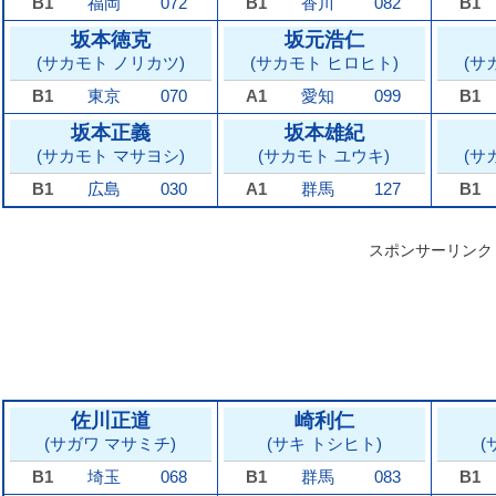
B1
福岡
072
B1
香川
082
B1
坂本徳克
坂元浩仁
(サカモト ノリカツ)
(サカモト ヒロヒト)
(サ
B1
東京
070
A1
愛知
099
B1
坂本正義
坂本雄紀
(サカモト マサヨシ)
(サカモト ユウキ)
(サ
B1
広島
030
A1
群馬
127
B1
スポンサーリンク
佐川正道
崎利仁
(サガワ マサミチ)
(サキ トシヒト)
(
B1
埼玉
068
B1
群馬
083
B1