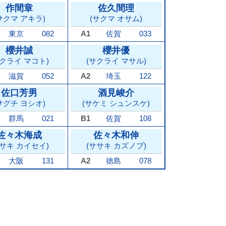
作間章
佐久間理
サクマ アキラ)
(サクマ オサム)
東京
082
A1
佐賀
033
櫻井誠
櫻井優
サクライ マコト)
(サクライ マサル)
滋賀
052
A2
埼玉
122
佐口芳男
酒見峻介
サグチ ヨシオ)
(サケミ シュンスケ)
群馬
021
B1
佐賀
108
佐々木海成
佐々木和伸
ササキ カイセイ)
(ササキ カズノブ)
大阪
131
A2
徳島
078