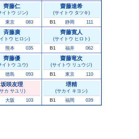
齊藤仁
齋藤達希
サイトウ ジン)
(サイトウ タツキ)
東京
083
B1
静岡
111
斉藤廣
齊藤寛人
サイトウ ヒロシ)
(サイトウ ヒロト)
熊本
035
B1
福井
062
齊藤優
齋藤竜次
サイトウ ユウ)
(サイトウ リュウジ)
徳島
093
B1
東京
110
坂咲友理
堺精
(サカ サユリ)
(サカイ キヨシ)
大阪
103
B1
福岡
039