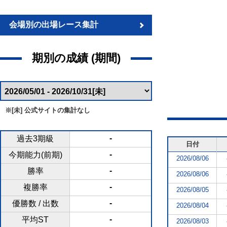
会場別の出場レース集計
期別の成績 (期間)
※[未] 公式サイトの集計なし
-
過去3期級
日付
-
今期能力(前期)
2026/08/06
-
勝率
2026/08/06
-
複勝率
2026/08/05
-
優勝数 / 出数
2026/08/04
-
平均ST
2026/08/03