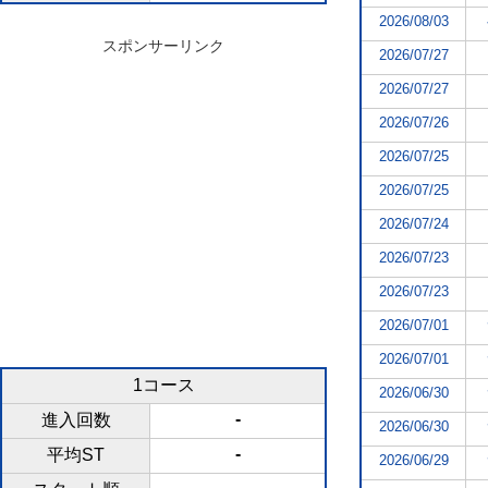
2026/08/03
スポンサーリンク
2026/07/27
2026/07/27
2026/07/26
2026/07/25
2026/07/25
2026/07/24
2026/07/23
2026/07/23
2026/07/01
2026/07/01
1コース
2026/06/30
-
進入回数
2026/06/30
-
平均ST
2026/06/29