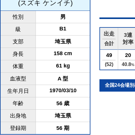
(スズキ ケンイチ)
性別
男
B1
級
出走
3連
支部
埼玉県
対率
合計
158 cm
身長
49
20
(52)
40.8
61 kg
%
体重
血液型
A 型
全国24会場別
1970/03/10
生年月日
年齢
56 歳
出身地
埼玉県
登録期
56 期