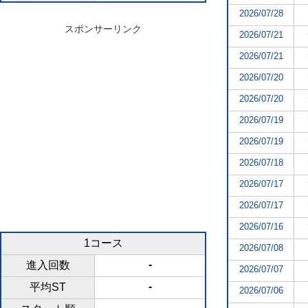
2026/07/28
スポンサーリンク
2026/07/21
2026/07/21
2026/07/20
2026/07/20
2026/07/19
2026/07/19
2026/07/18
2026/07/17
2026/07/17
2026/07/16
1コース
2026/07/08
-
進入回数
2026/07/07
-
平均ST
2026/07/06