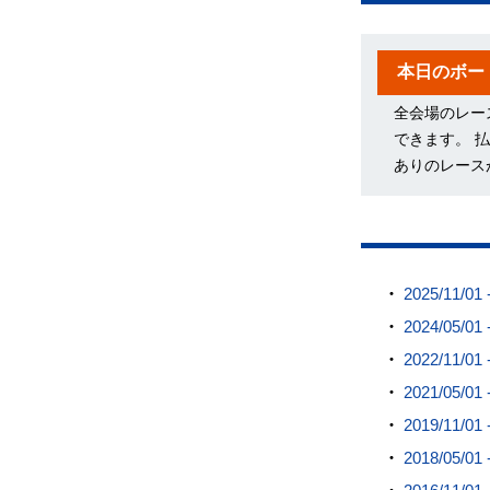
本日のボー
全会場のレー
できます。 
ありのレース
・
2025/11/01 
・
2024/05/01 
・
2022/11/01 
・
2021/05/01 
・
2019/11/01 
・
2018/05/01 