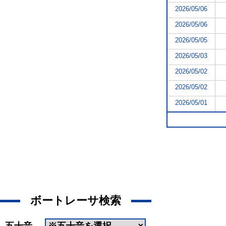
2026/05/06
2026/05/06
2026/05/05
2026/05/03
2026/05/02
2026/05/02
2026/05/01
ボートレーサ検索