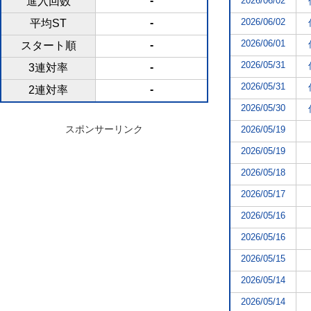
-
進入回数
2026/06/02
-
2026/06/02
平均ST
2026/06/01
-
スタート順
2026/05/31
-
3連対率
2026/05/31
-
2連対率
2026/05/30
スポンサーリンク
2026/05/19
2026/05/19
2026/05/18
2026/05/17
2026/05/16
2026/05/16
2026/05/15
2026/05/14
2026/05/14