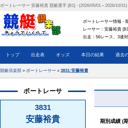
ボートレーサー 安藤裕貴 競艇選手 [B1] - (2026/05/01～2026/10
ボートレーサー情報 -
レーサー：安藤裕貴 [B1] - (
出走：56レース、3連対率
トップ
出走表
オッズ
本日の結果
過去
競艇倶楽部
»
ボートレーサー
»
3831:安藤裕貴
ボートレーサ
3831
安藤裕貴
期別成績 (