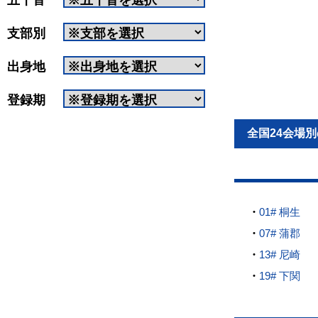
五十音
支部別
出身地
登録期
全国24会場別
・
01# 桐生
・
07# 蒲郡
・
13# 尼崎
・
19# 下関