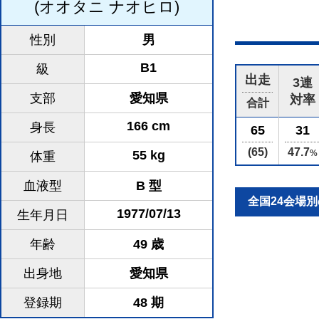
(オオタニ ナオヒロ)
性別
男
B1
級
出走
3連
支部
愛知県
対率
合計
166 cm
身長
65
31
(65)
47.7
55 kg
%
体重
血液型
B 型
全国24会場別
1977/07/13
生年月日
年齢
49 歳
出身地
愛知県
登録期
48 期