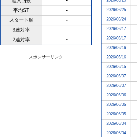
-
進入回数
2026/06/25
-
2026/06/25
平均ST
2026/06/24
-
スタート順
2026/06/17
-
3連対率
2026/06/17
-
2連対率
2026/06/16
スポンサーリンク
2026/06/16
2026/06/15
2026/06/07
2026/06/07
2026/06/06
2026/06/05
2026/06/05
2026/06/04
2026/06/04