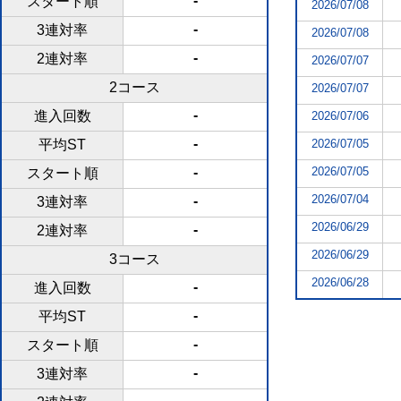
-
スタート順
2026/07/08
-
3連対率
2026/07/08
-
2連対率
2026/07/07
2コース
2026/07/07
-
進入回数
2026/07/06
-
平均ST
2026/07/05
-
2026/07/05
スタート順
2026/07/04
-
3連対率
2026/06/29
-
2連対率
2026/06/29
3コース
2026/06/28
-
進入回数
-
平均ST
-
スタート順
-
3連対率