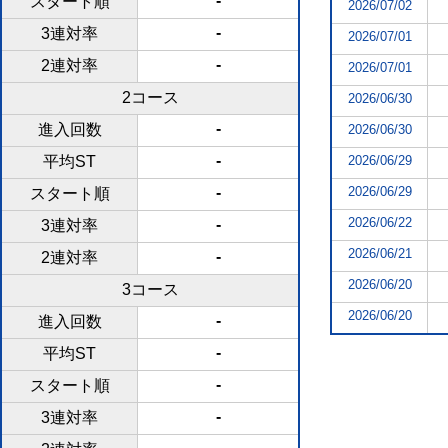
-
スタート順
2026/07/02
-
3連対率
2026/07/01
-
2連対率
2026/07/01
2コース
2026/06/30
-
進入回数
2026/06/30
-
平均ST
2026/06/29
-
2026/06/29
スタート順
2026/06/22
-
3連対率
2026/06/21
-
2連対率
2026/06/20
3コース
2026/06/20
-
進入回数
-
平均ST
-
スタート順
-
3連対率