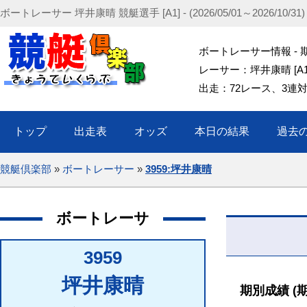
ボートレーサー 坪井康晴 競艇選手 [A1] - (2026/05/01～2026/10
ボートレーサー情報 -
レーサー：坪井康晴 [A1] - (
出走：72レース、3連対率
トップ
出走表
オッズ
本日の結果
過去
競艇倶楽部
»
ボートレーサー
»
3959:坪井康晴
ボートレーサ
3959
坪井康晴
期別成績 (