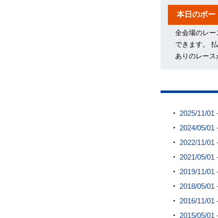
本日のボー
全会場のレー
できます。 
ありのレース
・
2025/11/01 
・
2024/05/01 
・
2022/11/01 
・
2021/05/01 
・
2019/11/01 
・
2018/05/01 
・
2016/11/01 
・
2015/05/01 