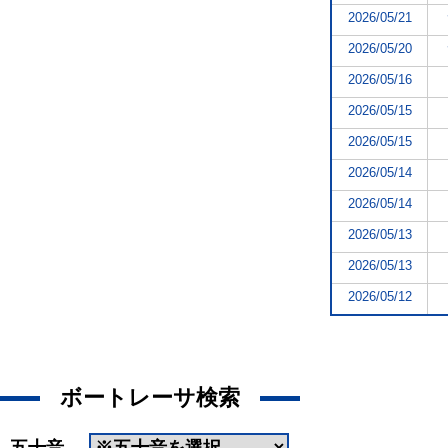
2026/05/21
2026/05/20
2026/05/16
2026/05/15
2026/05/15
2026/05/14
2026/05/14
2026/05/13
2026/05/13
2026/05/12
ボートレーサ検索