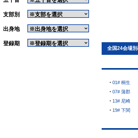
五十音
支部別
出身地
登録期
全国24会場別
・
01# 桐生
・
07# 蒲郡
・
13# 尼崎
・
19# 下関