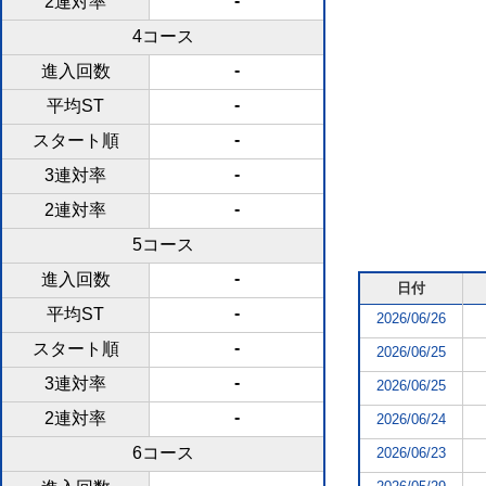
-
2連対率
4コース
-
進入回数
-
平均ST
-
スタート順
-
3連対率
-
2連対率
5コース
-
進入回数
日付
-
平均ST
2026/06/26
-
スタート順
2026/06/25
-
3連対率
2026/06/25
-
2連対率
2026/06/24
6コース
2026/06/23