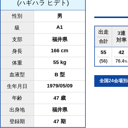
(ハギハラ ヒデト)
性別
男
A1
級
出走
3連
支部
福井県
対率
合計
166 cm
身長
55
42
(56)
76.4
55 kg
%
体重
血液型
B 型
全国24会場別
1979/05/09
生年月日
年齢
47 歳
出身地
福井県
登録期
47 期