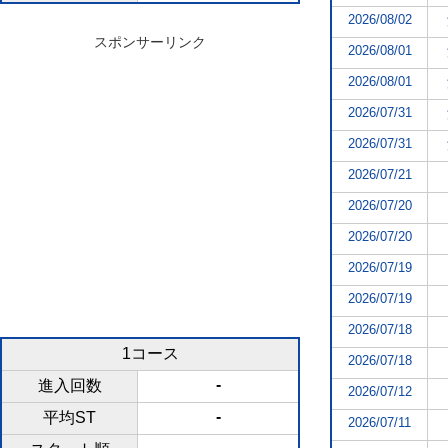
2026/08/02
スポンサーリンク
2026/08/01
2026/08/01
2026/07/31
2026/07/31
2026/07/21
2026/07/20
2026/07/20
2026/07/19
2026/07/19
2026/07/18
1コース
2026/07/18
-
進入回数
2026/07/12
-
平均ST
2026/07/11