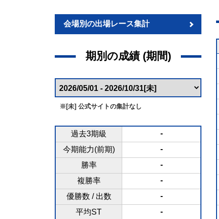
会場別の出場レース集計
期別の成績 (期間)
※[未] 公式サイトの集計なし
-
過去3期級
-
今期能力(前期)
-
勝率
-
複勝率
-
優勝数 / 出数
-
平均ST