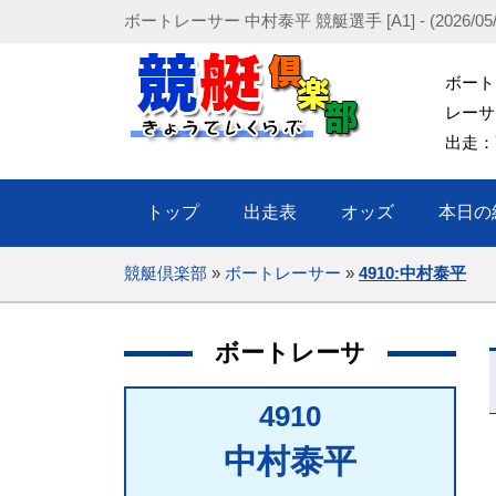
ボートレーサー 中村泰平 競艇選手 [A1] - (2026/05
ボート
レーサー：
出走：
トップ
出走表
オッズ
本日の
競艇倶楽部
»
ボートレーサー
»
4910:中村泰平
ボートレーサ
4910
中村泰平