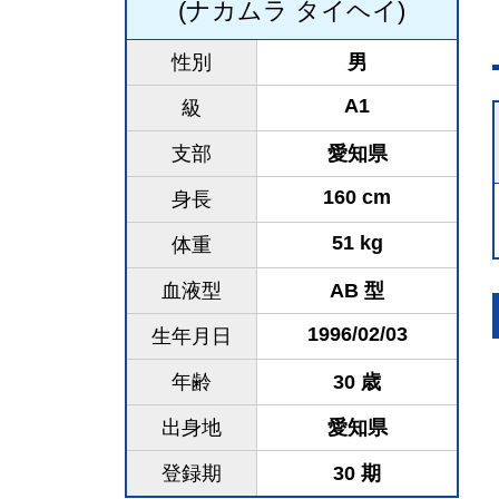
(ナカムラ タイヘイ)
性別
男
A1
級
支部
愛知県
160 cm
身長
51 kg
体重
血液型
AB 型
1996/02/03
生年月日
年齢
30 歳
出身地
愛知県
登録期
30 期