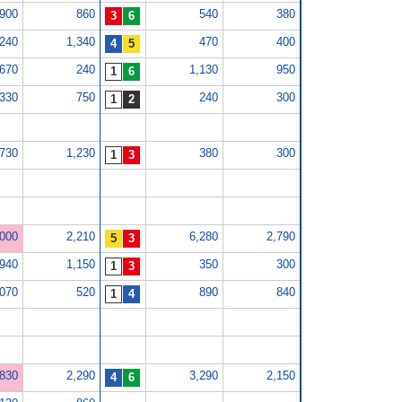
,900
860
540
380
,240
1,340
470
400
,670
240
1,130
950
,330
750
240
300
,730
1,230
380
300
,000
2,210
6,280
2,790
,940
1,150
350
300
,070
520
890
840
,830
2,290
3,290
2,150