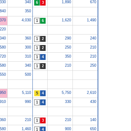
,330
340
1,890
670
840
350
,370
4,030
1,620
1,490
220
,040
360
290
240
580
300
250
210
720
310
350
210
580
340
210
250
,550
500
,950
5,110
5,750
2,610
,910
990
330
430
360
210
210
140
,580
1,460
900
650